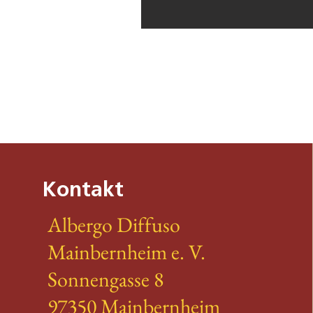
Kontakt
Albergo Diffuso
Mainbernheim e. V.
Sonnengasse 8
97350 Mainbernheim