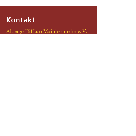
Kontakt
Albergo Diffuso Mainbernheim e. V.
Sonnengasse 8
97350 Mainbernheim
e.scheller@gmx.net
Impressum
Datenschutz
Satzung
Unsere Partner