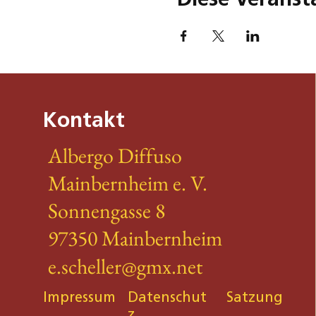
Kontakt
Albergo Diffuso
Mainbernheim e. V.
Sonnengasse 8
97350 Mainbernheim
e.scheller@gmx.net
Impressum
Datenschut
Satzung
z