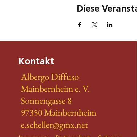
Diese Veranst
Kontakt
Albergo Diffuso
Mainbernheim e. V.
Sonnengasse 8
97350 Mainbernheim
e.scheller@gmx.net